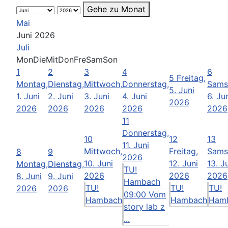
Gehe zu Monat
Mai
Juni 2026
Juli
Mon
Die
Mit
Don
Fre
Sam
Son
1
2
3
4
6
5
Freitag,
Montag,
Dienstag,
Mittwoch,
Donnerstag,
Sams
5. Juni
1. Juni
2. Juni
3. Juni
4. Juni
6. Ju
2026
2026
2026
2026
2026
2026
11
Donnerstag,
10
12
13
11. Juni
Mittwoch,
Freitag,
Sams
8
9
2026
10. Juni
12. Juni
13. J
Montag,
Dienstag,
TU!
2026
2026
2026
8. Juni
9. Juni
Hambach
TU!
TU!
TU!
2026
2026
09:00 Vom
Hambach
Hambach
Ham
story lab z
...