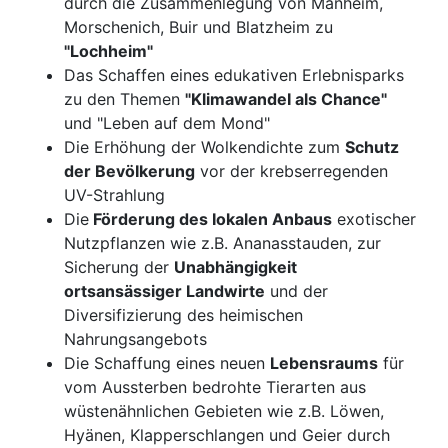
durch die Zusammenlegung von Manheim,
Morschenich, Buir und Blatzheim zu
"Lochheim"
Das Schaffen eines edukativen Erlebnisparks
zu den Themen
"KlimawandeI als Chance"
und "Leben auf dem Mond"
Die Erhöhung der Wolkendichte zum
Schutz
der BevöIkerung
vor der krebserregenden
UV-Strahlung
Die
Förderung des Iokalen Anbaus
exotischer
Nutzpflanzen wie z.B. Ananasstauden, zur
Sicherung der
Unabhängigkeit
ortsansässiger Landwirte
und der
Diversifizierung des heimischen
Nahrungsangebots
Die Schaffung eines neuen
Lebensraums
für
vom Aussterben bedrohte Tierarten aus
wüstenähnlichen Gebieten wie z.B. Löwen,
Hyänen, Klapperschlangen und Geier durch