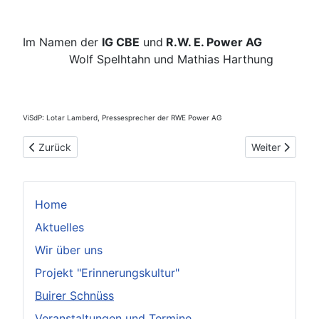
Im Namen der
IG CBE
und
R.W. E. Power AG
Wolf Spelhtahn und Mathias Harthung
ViSdP: Lotar Lamberd, Pressesprecher der RWE Power AG
Vorheriger Beitrag: Zeit für eine politische Entscheidung
Nächster Beitr
Zurück
Weiter
Home
Aktuelles
Wir über uns
Projekt "Erinnerungskultur"
Buirer Schnüss
Veranstaltungen und Termine