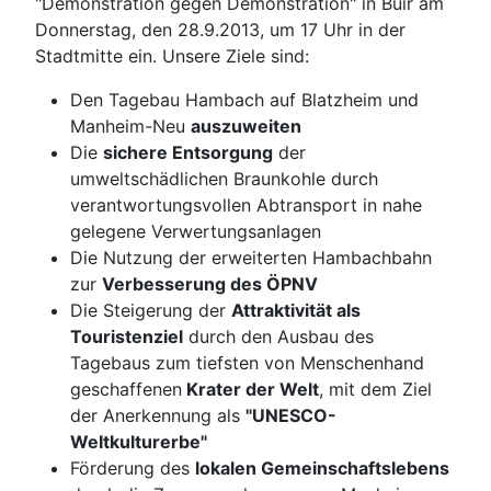
"Demonstration gegen Demonstration" in Buir am
Donnerstag, den 28.9.2013, um 17 Uhr in der
Stadtmitte ein. Unsere Ziele sind:
Den Tagebau Hambach auf Blatzheim und
Manheim-Neu
auszuweiten
Die
sichere Entsorgung
der
umweltschädlichen Braunkohle durch
verantwortungsvollen Abtransport in nahe
gelegene Verwertungsanlagen
Die Nutzung der erweiterten Hambachbahn
zur
Verbesserung des ÖPNV
Die Steigerung der
Attraktivität als
Touristenziel
durch den Ausbau des
Tagebaus zum tiefsten von Menschenhand
geschaffenen
Krater der Welt
, mit dem Ziel
der Anerkennung als
"UNESCO-
WeItkulturerbe"
Förderung des
lokalen Gemeinschaftslebens