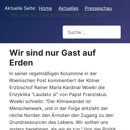
Aktuelle Seite:
Home
Aktuelles
Presseschau
Wir sind nur Gast auf Erden (RP, 18.07.2015)
Suchen
Wir sind nur Gast auf
Erden
In seiner regelmäßigen Kolummne in der
Rheinischen Post kommentiert der Kölner
Erzbischof Rainer Maria Kardinal Woelki die
Enzyklika "Laudato si" von Papst Franziskus.
Woelki schreibt: "Der Klimawandel ist
Menschenwerk, und in der Folge entzieht der
reiche Norden den Ärmsten den Zugang zu den
Grundressourcen des Lebens. Wir sollten uns
anders benehmen, als wir es tun." Von der Politik