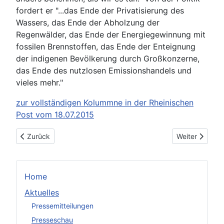
fordert er "...das Ende der Privatisierung des
Wassers, das Ende der Abholzung der
Regenwälder, das Ende der Energiegewinnung mit
fossilen Brennstoffen, das Ende der Enteignung
der indigenen Bevölkerung durch Großkonzerne,
das Ende des nutzlosen Emissionshandels und
vieles mehr."
zur vollständigen Kolummne in der Rheinischen
Post vom 18.07.2015
Vorheriger Beitrag: Vergiftete Atmosphäre – das Drama um die
Nächster Beit
Zurück
Weiter
Home
Aktuelles
Pressemitteilungen
Presseschau