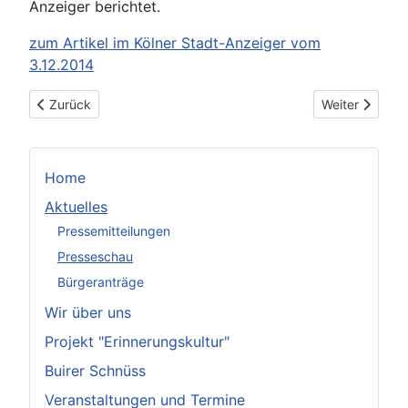
Anzeiger berichtet.
zum Artikel im Kölner Stadt-Anzeiger vom
3.12.2014
Vorheriger Beitrag: Ausflug in den verlorenen Wald (Kölnisch
Nächster Beitr
Zurück
Weiter
Home
Aktuelles
Pressemitteilungen
Presseschau
Bürgeranträge
Wir über uns
Projekt "Erinnerungskultur"
Buirer Schnüss
Veranstaltungen und Termine