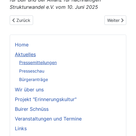
Strukturwandel e.V. vom 10. Juni 2025
Vorheriger Beitrag: #hambibleibt story lab in Bürgewald
Nächster Beit
Zurück
Weiter
Home
Aktuelles
Pressemitteilungen
Presseschau
Bürgeranträge
Wir über uns
Projekt "Erinnerungskultur"
Buirer Schnüss
Veranstaltungen und Termine
Links