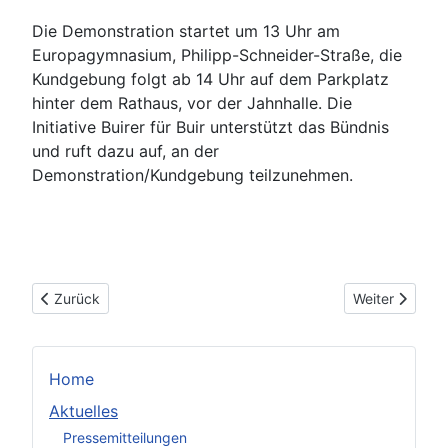
Die Demonstration startet um 13 Uhr am
Europagymnasium, Philipp-Schneider-Straße, die
Kundgebung folgt ab 14 Uhr auf dem Parkplatz
hinter dem Rathaus, vor der Jahnhalle. Die
Initiative Buirer für Buir unterstützt das Bündnis
und ruft dazu auf, an der
Demonstration/Kundgebung teilzunehmen.
Vorheriger Beitrag: packsdrauf - Dein Dach kann das auch!
Nächster Beit
Zurück
Weiter
Home
Aktuelles
Pressemitteilungen