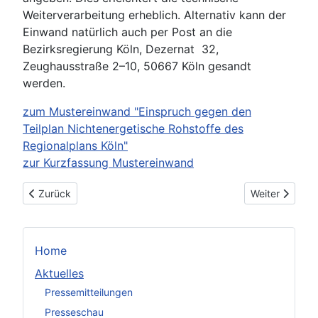
Weiterverarbeitung erheblich. Alternativ kann der
Einwand natürlich auch per Post an die
Bezirksregierung Köln, Dezernat 32,
Zeughausstraße 2–10, 50667 Köln gesandt
werden.
zum Mustereinwand "Einspruch gegen den
Teilplan Nichtenergetische Rohstoffe des
Regionalplans Köln"
zur Kurzfassung Mustereinwand
Vorheriger Beitrag: Zivilgesellschaftliches Bündnis fordert 
Nächster Beitr
Zurück
Weiter
Home
Aktuelles
Pressemitteilungen
Presseschau