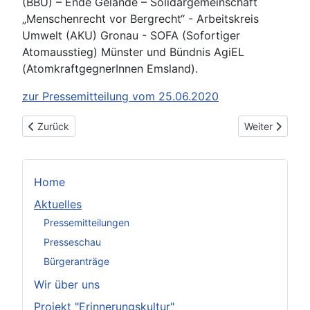
(BBU) – Ende Gelände – Solidargemeinschaft
„Menschenrecht vor Bergrecht“ - Arbeitskreis
Umwelt (AKU) Gronau - SOFA (Sofortiger
Atomausstieg) Münster und Bündnis AgiEL
(AtomkraftgegnerInnen Emsland).
zur Pressemitteilung vom 25.06.2020
Vorheriger Beitrag: Nominierung taz Panter Preis
Nächster Beit
Zurück
Weiter
Home
Aktuelles
Pressemitteilungen
Presseschau
Bürgeranträge
Wir über uns
Projekt "Erinnerungskultur"