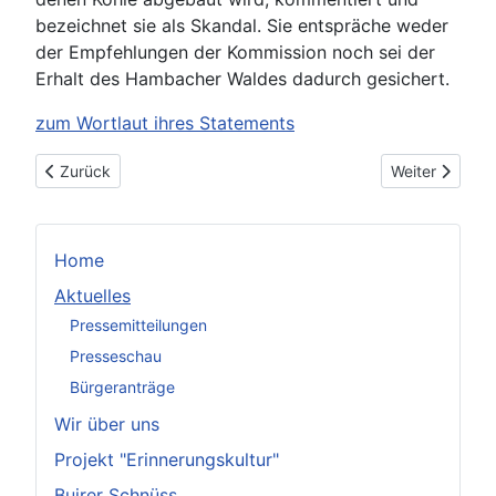
bezeichnet sie als Skandal. Sie entspräche weder
der Empfehlungen der Kommission noch sei der
Erhalt des Hambacher Waldes dadurch gesichert.
zum Wortlaut ihres Statements
Vorheriger Beitrag: RWE treibt Verwirrspiel
Nächster Beitr
Zurück
Weiter
Home
Aktuelles
Pressemitteilungen
Presseschau
Bürgeranträge
Wir über uns
Projekt "Erinnerungskultur"
Buirer Schnüss