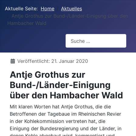
Aktuelle Seite:
Home
Aktuelles
Antje Grothus zur Bund-/Länder-Einigung über den
Hambacher Wald
Suchen
Details
Veröffentlicht: 21. Januar 2020
Antje Grothus zur
Bund-/Länder-Einigung
über den Hambacher Wald
Mit klaren Worten hat Antje Grothus, die die
Betroffenen der Tagebaue im Rheinischen Revier
in der Kohlekommission vertreten hat, die
Einigung der Bundesregierung und der Länder, in
denen Kohle abgebaut wird, kommentiert und