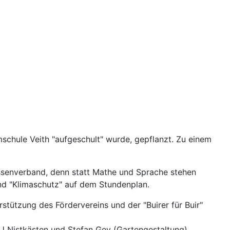
mschule Veith "aufgeschult" wurde, gepflanzt. Zu einem
assenverband, denn statt Mathe und Sprache stehen
und "Klimaschutz" auf dem Stundenplan.
stützung des Fördervereins und der "Buirer für Buir"
U Nistkästen und Stefan Gey (Gartengestaltung)