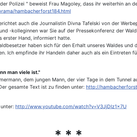
 der Polizei " beweist Frau Magoley, dass ihr weiterhin an
orama/hambacherforst184.html
richtet auch die Journalistin Divna Tafelski von der Werbe
 und -kolleginnen war Sie auf der Pressekonferenz der Waldb
erster Hand, informiert hatte.
ldbesetzer haben sich für den Erhalt unseres Waldes und 
. Ich empfinde ihr Handeln daher auch als ein Eintreten fü
nn man viele ist."
mermann, dem jungen Mann, der vier Tage in dem Tunnel a
Der gesamte Text ist zu finden unter:
http://hambacherfors
 unter:
http://www.youtube.com/watch?v=V3JjDIz1x7U
* * *