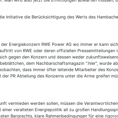
 vor. Man wird also jetzt die Ermittlungen abwarten müsse
ie Initiative die Berücksichtigung des Werts des Hambache
cht der Energiekonzern RWE Power AG wo immer er kann sich 
tauftritt von RWE oder deren offiziellen Pressemitteilunge
 sich gegen den Konzern und dessen weder zukunftsweisen
eblättchen, dem Nachbarschaftsmagazin ":hier", wurde ab
eobachten, dass immer öfter leitende Mitarbeiter des Konze
l der PR Abteilung des Konzerns unter die Arme greifen 
nft vermieden werden sollen, müssen die Verantwortlichen
iner veralteten Energiepolitik all zu großen Handlungsspiel
lteten Bergrechts, klare Rahmenbedingungen für eine rigor