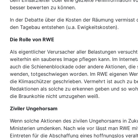
dem Einsatzleiter oder eine gezielte Fehlinformation
besser bewerten zu können.
In der Debatte über die Kosten der Räumung vermisst d
den Tagebau entstehen (u.a. Ewigkeitskosten).
Die Rolle von RWE
Als eigentlicher Verursacher aller Belastungen versu
weiterhin ein sauberes Image pflegen kann. Im Interne
auch die Schienenblockade oder andere Aktionen, die
wenden, totgeschwiegen worden. Im RWE eigenen Werb
die Klimaschützer geschrieben. Vermehrt ist auch zu b
Redaktionen als solche zu erkennen geben und so woh
die Braunkohle nicht umzugehen weiß.
Ziviler Ungehorsam
Wenn solche Aktionen des zivilen Ungehorsams in Zuku
Ministerien umdenken. Nach wie vor lässt man RWE mit e
Eintreten für die Abschaffung eines hoffnungslos vera