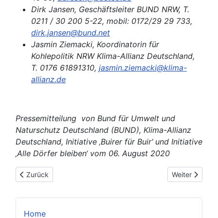
Dirk Jansen, Geschäftsleiter BUND NRW, T.
0211 / 30 200 5-22, mobil: 0172/29 29 733,
dirk.jansen@bund.net
Jasmin Ziemacki, Koordinatorin für
Kohlepolitik NRW Klima-Allianz Deutschland,
T. 0176 61891310,
jasmin.ziemacki@klima-
allianz.de
Pressemitteilung von Bund für Umwelt und
Naturschutz Deutschland (BUND), Klima-Allianz
Deutschland, Initiative ‚Buirer für Buir‘ und Initiative
‚Alle Dörfer bleiben‘ vom 06. August 2020
Vorheriger Beitrag: Eine Zukunft für den Hambacher Wald
Nächster Beitr
Zurück
Weiter
Home