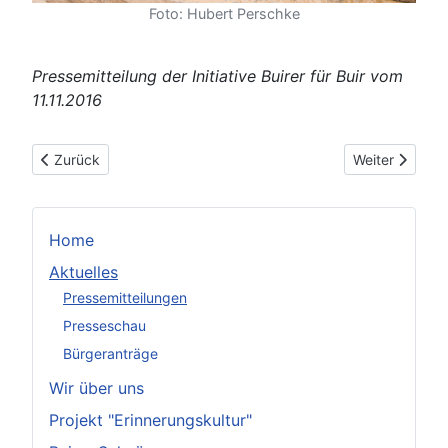
Foto: Hubert Perschke
Pressemitteilung der Initiative Buirer für Buir vom
11.11.2016
Vorheriger Beitrag: RWE setzt auf Vernichtung statt Schlichtu
Nächster Beitr
Zurück
Weiter
Home
Aktuelles
Pressemitteilungen
Presseschau
Bürgeranträge
Wir über uns
Projekt "Erinnerungskultur"