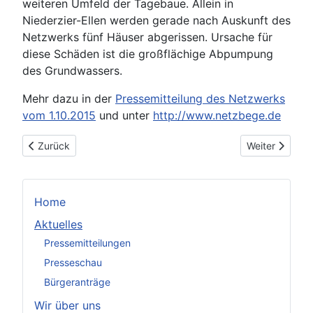
weiteren Umfeld der Tagebaue. Allein in
Niederzier-Ellen werden gerade nach Auskunft des
Netzwerks fünf Häuser abgerissen. Ursache für
diese Schäden ist die großflächige Abpumpung
des Grundwassers.
Mehr dazu in der
Pressemitteilung des Netzwerks
vom 1.10.2015
und unter
http://www.netzbege.de
Vorheriger Beitrag: "Run for your Life"
Nächster Beitr
Zurück
Weiter
Home
Aktuelles
Pressemitteilungen
Presseschau
Bürgeranträge
Wir über uns