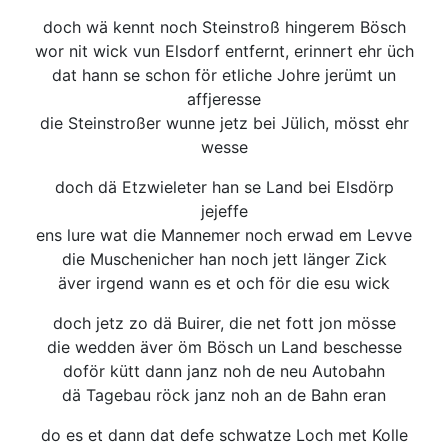
doch wä kennt noch Steinstroß hingerem Bösch
wor nit wick vun Elsdorf entfernt, erinnert ehr üch
dat hann se schon för etliche Johre jerümt un
affjeresse
die Steinstroßer wunne jetz bei Jülich, mösst ehr
wesse
doch dä Etzwieleter han se Land bei Elsdörp
jejeffe
ens lure wat die Mannemer noch erwad em Levve
die Muschenicher han noch jett länger Zick
äver irgend wann es et och för die esu wick
doch jetz zo dä Buirer, die net fott jon mösse
die wedden äver öm Bösch un Land beschesse
doför kütt dann janz noh de neu Autobahn
dä Tagebau röck janz noh an de Bahn eran
do es et dann dat defe schwatze Loch met Kolle