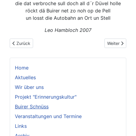
die dat verbroche sull doch all d´r Düvel holle
röckt dä Buirer net zo noh op de Pell
un losst die Autobahn an Ort un Stell
Leo Hambloch 2007
Vorheriger Beitrag: Barbara weint
Nächster Beit
Zurück
Weiter
Home
Aktuelles
Wir über uns
Projekt "Erinnerungskultur"
Buirer Schnüss
Veranstaltungen und Termine
Links
Archiv