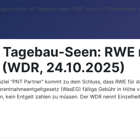
tsgutachten zu Tagebau-Seen: RWE muss für Rheinwasser z
 Tagebau-Seen: RWE 
 (WDR, 24.10.2025)
Kanzlei "PNT Partner" kommt zu dem Schluss, dass RWE für
serentnahmeentgeltgesetz (WasEG) fällige Gebühr in Höhe
 kein Entgelt zahlen zu müssen. Der WDR nennt Einzelheit