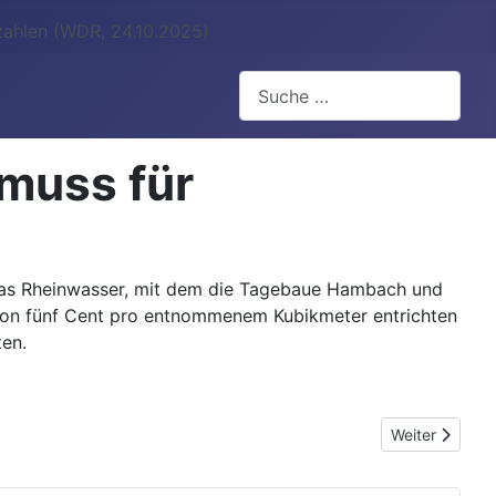
ahlen (WDR, 24.10.2025)
Suchen
muss für
 das Rheinwasser, mit dem die Tagebaue Hambach und
 von fünf Cent pro entnommenem Kubikmeter entrichten
en.
Nächster Beit
Weiter