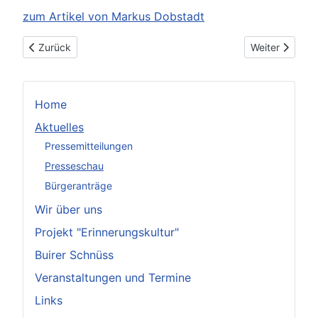
zum Artikel von Markus Dobstadt
Vorheriger Beitrag: RWE-Vorgehen gegen Demonstranten: "
Nächster Beitr
Zurück
Weiter
Home
Aktuelles
Pressemitteilungen
Presseschau
Bürgeranträge
Wir über uns
Projekt "Erinnerungskultur"
Buirer Schnüss
Veranstaltungen und Termine
Links