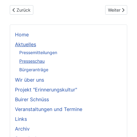
Vorheriger Beitrag: Gutachter empfiehlt ein Tempolimit (KStA, 
Nächster Beitr
Zurück
Weiter
Home
Aktuelles
Pressemitteilungen
Presseschau
Bürgeranträge
Wir über uns
Projekt "Erinnerungskultur"
Buirer Schnüss
Veranstaltungen und Termine
Links
Archiv