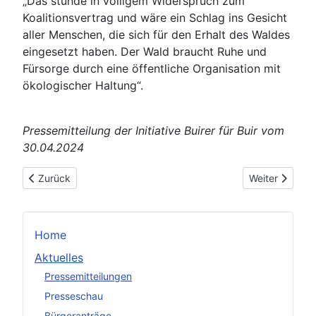
„Das stünde in völligem Widerspruch zum
Koalitionsvertrag und wäre ein Schlag ins Gesicht
aller Menschen, die sich für den Erhalt des Waldes
eingesetzt haben. Der Wald braucht Ruhe und
Fürsorge durch eine öffentliche Organisation mit
ökologischer Haltung“.
Pressemitteilung der Initiative Buirer für Buir vom
30.04.2024
Vorheriger Beitrag: Waldvernetzung Hambacher Wald mit Stein
Nächster Beitr
Zurück
Weiter
Home
Aktuelles
Pressemitteilungen
Presseschau
Bürgeranträge